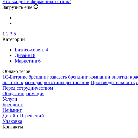
Что входит в фирменный стиль?
Загрузить еще
1
2
3
5
Категории
Бизнес-советы
4
Дизайн
18
Маркетинг
6
Облако тегов
1С-Битрикс
брендинг заказать
брендинг компании
визитки кра
логотип краснодар
логотипы ресторанов
Производительность
Перед сотрудничеством
Общая информация
Услуги
Брендинг
Нейминг
Дизайн IT решений
Упаковка
Контакты